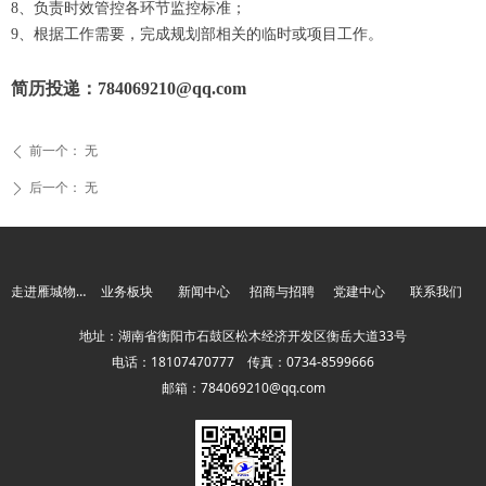
8、负责时效管控各环节监控标准；
9、根据工作需要，完成规划部相关的临时或项目工作。
简历投递：784069210@qq.com
前一个：
无
ꄴ
后一个：
无
ꄲ
走进雁城物流
业务板块
新闻中心
招商与招聘
党建中心
联系我们
地址：湖南省衡阳市石鼓区松木经济开发区衡岳大道33号
电话：18107470777 传真：0734-8599666
邮箱：784069210@qq.com